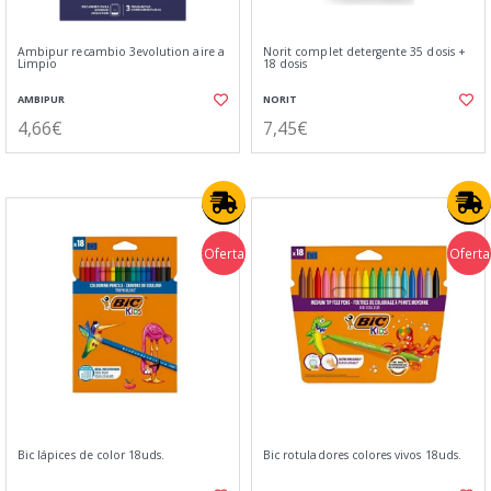
Ambipur recambio 3evolution aire a
Norit complet detergente 35 dosis +
Limpio
18 dosis
AMBIPUR
NORIT
4,66€
7,45€
Oferta
Oferta
Bic lápices de color 18uds.
Bic rotuladores colores vivos 18uds.