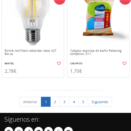
Bomb.led filam.estandar clara e27
Calypso esponja de baño Relaxing
8w.ca
sensation 3+1
MATEL
CALYPSO
2,78€
1,70€
Anterior
1
2
3
4
5
Siguiente
Síguenos en: