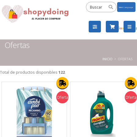
Powered
by
Tra
Ofertas
INICIO
OFERTAS
Total de productos disponibles
122
Oferta
Oferta