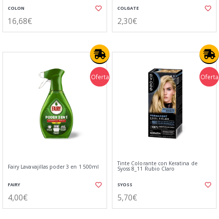
COLON
COLGATE
16,68€
2,30€
Oferta
Oferta
Tinte Colorante con Keratina de
Fairy Lavavajillas poder 3 en 1 500ml
Syoss 8_11 Rubio Claro
FAIRY
SYOSS
4,00€
5,70€