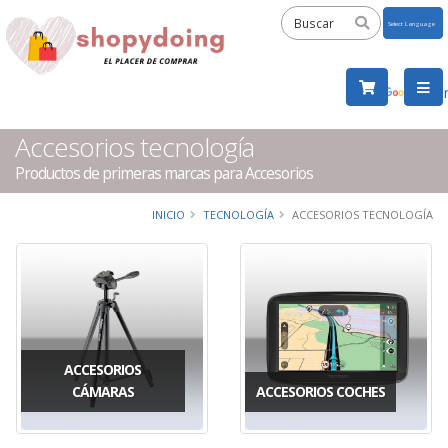
Powered
by
Tra
Accesorios tecnología
Productos de primeras marcas para Accesorios
INICIO
TECNOLOGÍA
ACCESORIOS TECNOLOGÍA
ACCESORIOS
CÁMARAS
ACCESORIOS COCHES