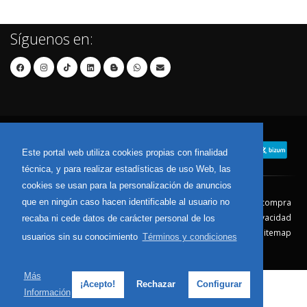
Síguenos en:
Este portal web utiliza cookies propias con finalidad
técnica, y para realizar estadísticas de uso Web, las
cookies se usan para la personalización de anuncios
que en ningún caso hacen identificable al usuario no
Contacto
Aviso Legal
Condiciones de compra
Política de envíos
Política de devolución
Política de Privacidad
recaba ni cede datos de carácter personal de los
Política de Cookies
Sitemap
usuarios sin su conocimiento
Términos y condiciones
© 2026 - Todos los derechos reservados.
Más
¡Acepto!
Rechazar
Configurar
Información