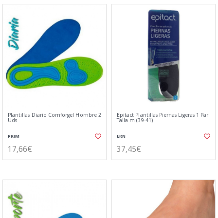
Plantillas Diario Comforgel Hombre 2
Epitact Plantillas Piernas Ligeras 1 Par
Uds
Talla m (39-41)
PRIM
ERN
17,66€
37,45€