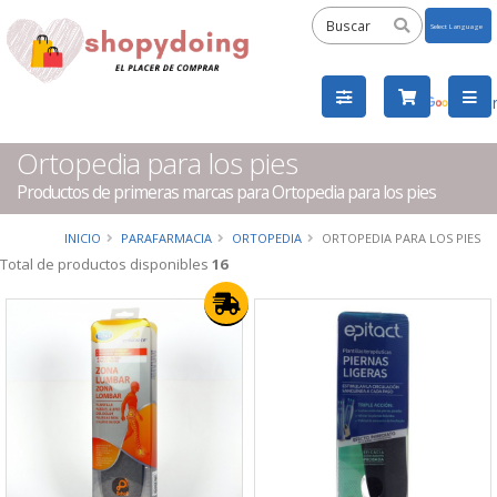
Powered
by
Tra
Ortopedia para los pies
Productos de primeras marcas para Ortopedia para los pies
INICIO
PARAFARMACIA
ORTOPEDIA
ORTOPEDIA PARA LOS PIES
Total de productos disponibles
16