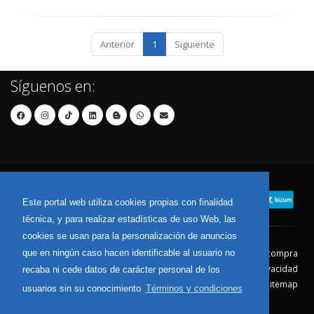
Anterior
1
Siguiente
Síguenos en:
Este portal web utiliza cookies propias con finalidad
técnica, y para realizar estadísticas de uso Web, las
cookies se usan para la personalización de anuncios
que en ningún caso hacen identificable al usuario no
Contacto
Aviso Legal
Condiciones de compra
Política de envíos
Política de devolución
Política de Privacidad
recaba ni cede datos de carácter personal de los
Política de Cookies
Sitemap
usuarios sin su conocimiento
Términos y condiciones
© 2026 - Todos los derechos reservados.