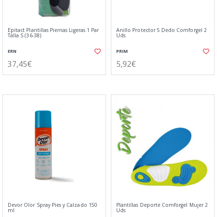
Epitact Plantillas Piernas Ligeras 1 Par
Anillo Protector 5 Dedo Comforgel 2
Talla S (36-38)
Uds
ERN
PRIM
37,45€
5,92€
Devor Olor Spray Pies y Calzado 150
Plantillas Deporte Comforgel Mujer 2
ml
Uds