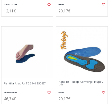
DEVO OLOR
PRIM
12,11€
20,17€
Plantillas Trabajo Comforgel Mujer 2
Plantilla Anat For T 2 3940 250657
Uds
FARMAVARI
PRIM
46,34€
20,17€