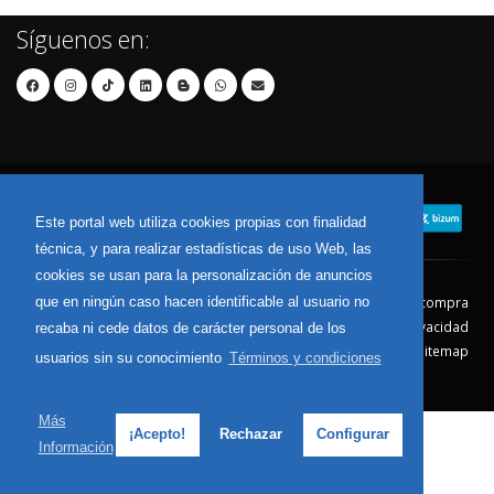
Síguenos en:
Este portal web utiliza cookies propias con finalidad
técnica, y para realizar estadísticas de uso Web, las
cookies se usan para la personalización de anuncios
que en ningún caso hacen identificable al usuario no
Contacto
Aviso Legal
Condiciones de compra
Política de envíos
Política de devolución
Política de Privacidad
recaba ni cede datos de carácter personal de los
Política de Cookies
Sitemap
usuarios sin su conocimiento
Términos y condiciones
© 2026 - Todos los derechos reservados.
Más
¡Acepto!
Rechazar
Configurar
Información