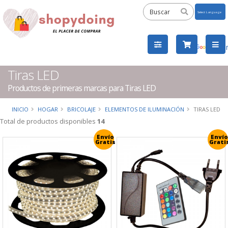
Powered
by
Tra
Tiras LED
Productos de primeras marcas para Tiras LED
INICIO
HOGAR
BRICOLAJE
ELEMENTOS DE ILUMINACIÓN
TIRAS LED
Total de productos disponibles
14
Envío
Envío
Gratis
Grati