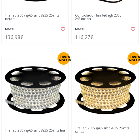
Tira led 230v ip65 smd2835 25mts
Controlador tira led rgb 230v
neutra
24funcion
MATEL
MATEL
136,98€
116,27€
Envío
Envío
Gratis
Grati
Tira led 230v ip65 smd2835 25mts
Tira led 230v ip65 smd2835 25mts fria
calida