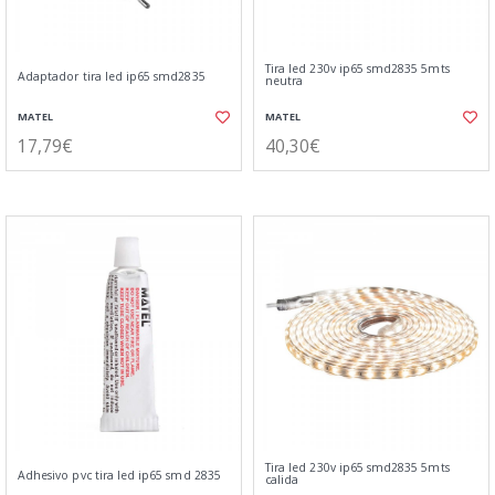
Tira led 230v ip65 smd2835 5mts
Adaptador tira led ip65 smd2835
neutra
MATEL
MATEL
17,79€
40,30€
Tira led 230v ip65 smd2835 5mts
Adhesivo pvc tira led ip65 smd 2835
calida