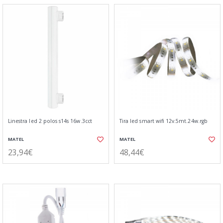
Linestra led 2 polos s14s 16w.3cct
Tira led smart wifi 12v.5mt.24w.rgb
MATEL
MATEL
23,94€
48,44€