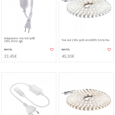
Adaptador tira led ip68
Tira led 230v ip65 smd2835 5mts fria
230v.25mt.rgb
MATEL
MATEL
33,45€
40,30€