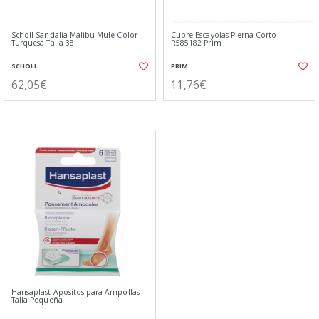
Scholl Sandalia Malibu Mule Color
Cubre Escayolas Pierna Corto
Turquesa Talla 38
R585182 Prim
SCHOLL
PRIM
62,05€
11,76€
Hansaplast Apositos para Ampollas
Talla Pequeña