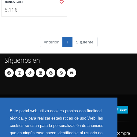
HANSAPLAST
5,11€
Anterior
1
Siguiente
Síguenos en:
Este portal web utiliza cookies propias con finalidad
técnica, y para realizar estadísticas de uso Web, las
cookies se usan para la personalización de anuncios
que en ningún caso hacen identificable al usuario no
Contacto
Aviso Legal
Condiciones de compra