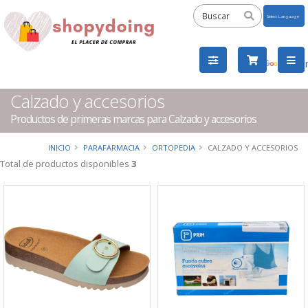
Powered
by
Tra
Calzado y accesorios
Productos de primeras marcas para Calzado y accesorios
INICIO
PARAFARMACIA
ORTOPEDIA
CALZADO Y ACCESORIOS
Total de productos disponibles
3