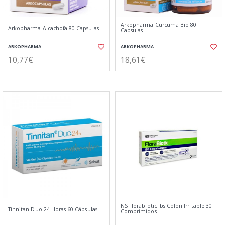
Arkopharma Curcuma Bio 80
Arkopharma Alcachofa 80 Capsulas
Capsulas
ARKOPHARMA
ARKOPHARMA
10,77€
18,61€
NS Florabiotic Ibs Colon Irritable 30
Tinnitan Duo 24 Horas 60 Cápsulas
Comprimidos