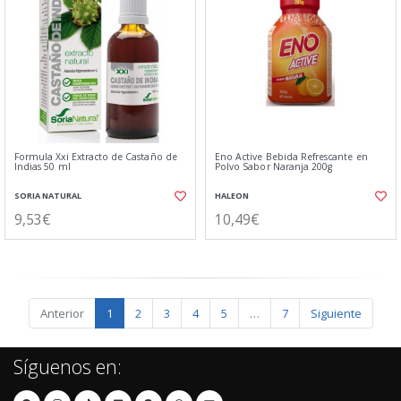
Formula Xxi Extracto de Castaño de
Eno Active Bebida Refrescante en
Indias 50 ml
Polvo Sabor Naranja 200g
SORIA NATURAL
HALEON
9,53€
10,49€
Anterior
1
2
3
4
5
…
7
Siguiente
Síguenos en: