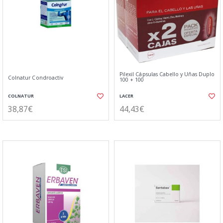
Pilexil Cápsulas Cabello y Uñas Duplo
Colnatur Condroactiv
100 + 100
COLNATUR
LACER
38,87€
44,43€