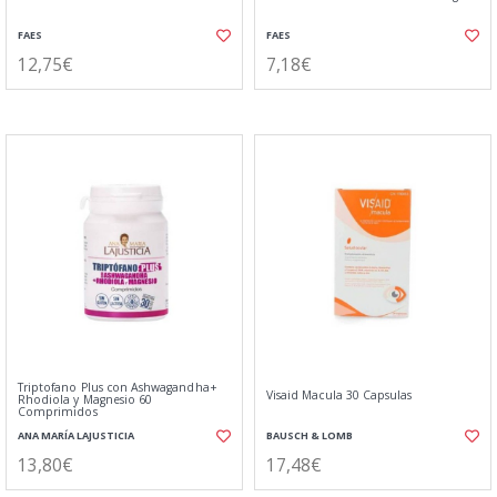
FAES
FAES
12,75€
7,18€
Triptofano Plus con Ashwagandha+
Visaid Macula 30 Capsulas
Rhodiola y Magnesio 60
Comprimidos
ANA MARÍA LAJUSTICIA
BAUSCH & LOMB
13,80€
17,48€