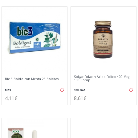
Solgar Folacin Ácido Folico 400 Mcg
Bie 3 Boldo con Menta 25 Bolsitas
100 Comp
BIE3
SOLGAR
4,11€
8,61€