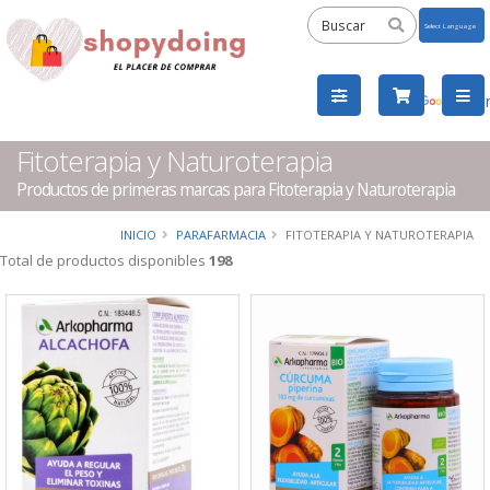
Powered
by
Tra
Fitoterapia y Naturoterapia
Productos de primeras marcas para Fitoterapia y Naturoterapia
INICIO
PARAFARMACIA
FITOTERAPIA Y NATUROTERAPIA
Total de productos disponibles
198