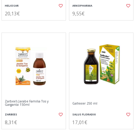
HELIOSAR
ARKOPHARMA
20,13€
9,55€
Zarbee's Jarabe Familia Tos y
Gallexier 250 ml
Garganta 150ml
ZARBEES
SALUS FLORADIX
8,31€
17,01€