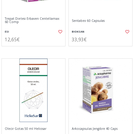
Trepat Dietesi Erbaven Centellamax
Sentabex 60 Capsulas
60 Comp
ESI
BIOKSAN
12,65€
33,93€
Olecir Gotas 50 ml Heliosar
Arkocapsulas Jengibre 40 Caps