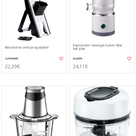
Exprimidor naranjas kuken 60w.
Mandolina vertical ajustable
bat.plas
SUPREME
KUKEN
22,39€
24,11€