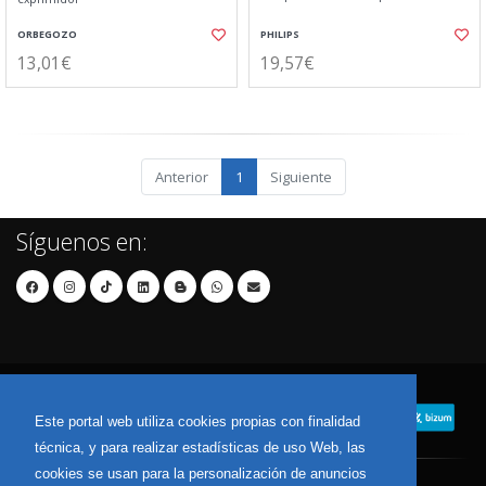
ORBEGOZO
PHILIPS
13,01€
19,57€
Anterior
1
Siguiente
Síguenos en:
Este portal web utiliza cookies propias con finalidad
técnica, y para realizar estadísticas de uso Web, las
cookies se usan para la personalización de anuncios