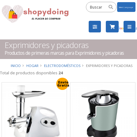
Powered
by
Tra
Exprimidores y picadoras
Productos de primeras marcas para Exprimidores y picadoras
INICIO
HOGAR
ELECTRODOMÉSTICOS
EXPRIMIDORES Y PICADORAS
Total de productos disponibles
24
Envío
Gratis