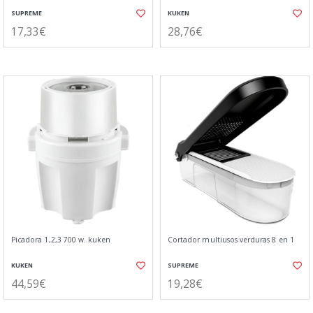
SUPREME
KUKEN
17,33€
28,76€
Picadora 1,2,3 700 w. kuken
Cortador multiusos verduras 8 en 1
KUKEN
SUPREME
44,59€
19,28€