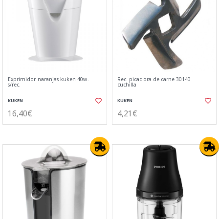
Exprimidor naranjas kuken 40w.
Rec. picadora de carne 30140
s/rec.
cuchilla
KUKEN
KUKEN
16,40€
4,21€