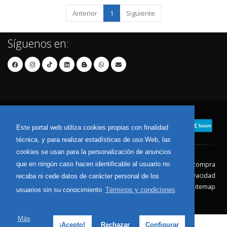
Anterior
1
Siguiente
Síguenos en:
Este portal web utiliza cookies propias con finalidad
técnica, y para realizar estadísticas de uso Web, las
cookies se usan para la personalización de anuncios
que en ningún caso hacen identificable al usuario no
Contacto
Aviso Legal
Condiciones de compra
Política de envíos
Política de devolución
Política de Privacidad
recaba ni cede datos de carácter personal de los
Política de Cookies
Sitemap
usuarios sin su conocimiento
Términos y condiciones
© 2026 - Todos los derechos reservados.
Más
¡Acepto!
Rechazar
Configurar