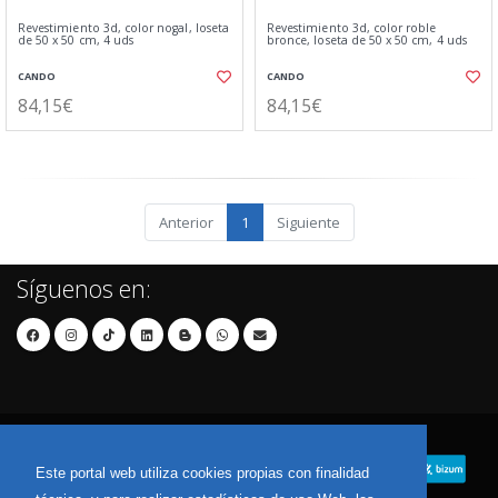
Revestimiento 3d, color nogal, loseta
Revestimiento 3d, color roble
de 50 x 50 cm, 4 uds
bronce, loseta de 50 x 50 cm, 4 uds
CANDO
CANDO
84,15€
84,15€
Anterior
1
Siguiente
Síguenos en:
Este portal web utiliza cookies propias con finalidad